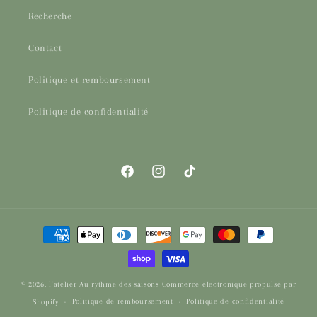
Recherche
Contact
Politique et remboursement
Politique de confidentialité
Facebook
Instagram
TikTok
Moyens
de
paiement
© 2026,
l'atelier Au rythme des saisons
Commerce électronique propulsé par
Politique de remboursement
Politique de confidentialité
Shopify