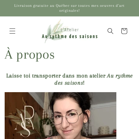
et
Livraison gratuite au Québec sur toutes mes oeuvres d'art
passer
originales!
au
contenu
Panier
À propos
Laisse toi transporter dans mon atelier
Au rythme
des saisons
!